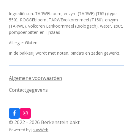
Ingrediënten: TARWEbloem, enzym (TARWE) (T65) (type
550), ROGGEbloem ,TARWEvolkorenmeel (T150), enzym
(TARWE), volkoren Eenkoornmeel (Biologisch), water, zout,
pompoenpitten en lijnzaad
Allergie: Gluten
In de bakkerij wordt met noten, pinda's en zaden gewerkt.
Algemene voorwaarden
Contactgegevens
F
I
a
n
© 2022 - 2026 Berkenstein bakt
c
s
e
t
Powered by
JouwWeb