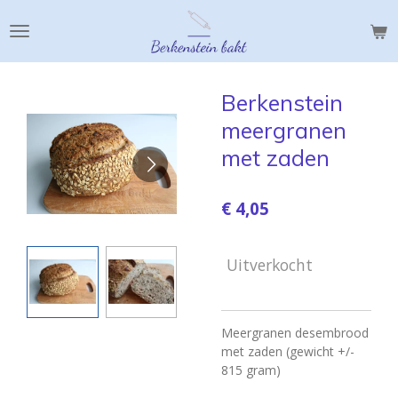
Ga
direct
naar
de
hoofdinhoud
Berkenstein
meergranen
met zaden
€ 4,05
Uitverkocht
Meergranen desembrood
met zaden (gewicht +/-
815 gram)